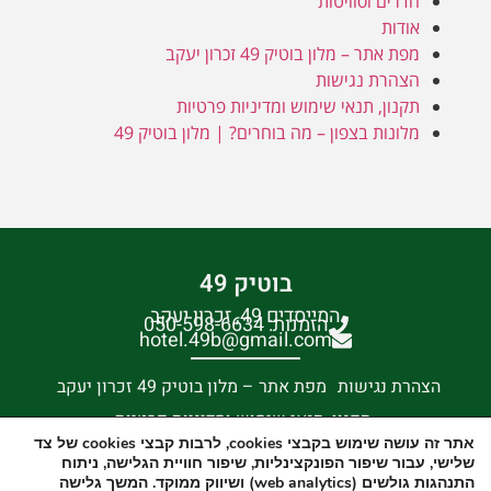
חדרים וסוויטות
אודות
מפת אתר – מלון בוטיק 49 זכרון יעקב
הצהרת נגישות
תקנון, תנאי שימוש ומדיניות פרטיות
מלונות בצפון – מה בוחרים? | מלון בוטיק 49
בוטיק 49
המייסדים 49, זכרון יעקב
הזמנות: 050-598-6634
hotel.49b@gmail.com
הצהרת נגישות
מפת אתר – מלון בוטיק 49 זכרון יעקב
תקנון, תנאי שימוש ומדיניות פרטיות
אתר זה עושה שימוש בקבצי cookies, לרבות קבצי cookies של צד
שינוי/ביטול הזמנה קיימת
שלישי, עבור שיפור הפונקצינליות, שיפור חוויית הגלישה, ניתוח
התנהגות גולשים (web analytics) ושיווק ממוקד. המשך גלישה