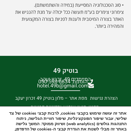
• סוג הטכנולוגיה המסייעת (במידה והשתמשתם).
צימרוני צימרים בע"מ תעשה ככל יכולה על מנת להנגיש את
האתר בצורה המיטבית ולענות לפניות בצורה המקצועית
והמהירה ביותר.
בוטיק 49
המייסדים 49, זכרון יעקב
הזמנות: 050-598-6634
hotel.49b@gmail.com
הצהרת נגישות
מפת אתר – מלון בוטיק 49 זכרון יעקב
תקנון, תנאי שימוש ומדיניות פרטיות
אתר זה עושה שימוש בקבצי cookies, לרבות קבצי cookies של צד
שינוי/ביטול הזמנה קיימת
שלישי, עבור שיפור הפונקצינליות, שיפור חוויית הגלישה, ניתוח
התנהגות גולשים (web analytics) ושיווק ממוקד. המשך גלישה
באתר זה מבלי לשנות את הגדרת קבצי ה-cookies של הדפדפן,