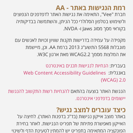
רמת הנגישות באתר - AA
חברת "Vee", התאימה את נגישות האתר לדפדפנים הנפוצים
ולשימוש בטלפון הסלולרי ככל הניתן, והשתמשה בבדיקותיה
בקוראי מסך מסוג Jaws ו- NVDA.
מקפידה על עמידה בדרישות תקנות שוויון זכויות לאנשים עם
מוגבלות 5568 התשע"ג 2013 ברמת AA. וכן, מיישמת
את המלצות מסמך WCAG2.2 מאת ארגון W3C.
בעברית:
הנחיות לנגישות תכנים באינטרנט
באנגלית:
Web Content Accessibility Guidelines
(WCAG) 2.0
הנגשת האתר בוצעה בהתאם
להנחיות רשות התקשוב להנגשת
יישומים בדפדפני אינטרנט.
כיצד עוברים למצב נגיש?
באתר מוצב אייקון נגישות (בד"כ בדפנות האתר). לחיצה על
האייקון מאפשרת פתיחת של תפריט הנגישות. לאחר בחירת
הפונקציה המתאימה בתפריט יש להמתין לטעינת הדף ולשינוי