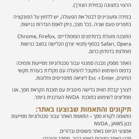
הרצוי בתצוגה (במידת הצורך).
במידה ומעוניינים לבטל את הפעולה, יש ללחוץ על הפונקציה
בתפריט פעם שניה. בכל מצב, ניתן לאפס הגדרות נגישות.
התוכנה פועלת בדפדפנים הפופולריים: Chrome, Firefox,
Safari, Opera בכפוף (תנאי יצרן) הגלישה במצב נגישות
מומלצת בדפדפן כרום.
האתר מספק מבנה סמנטי עבור טכנולוגיות מסייעות ותמיכה
בדפוס השימוש המקובל להפעלה עם מקלדת בעזרת מקשי
החיצים, Enter ו- Esc ליציאה מתפריטים וחלונות.
לצורך קבלת חווית גלישה מיטבית עם תוכנת הקראת מסך, אנו
ממליצים לשימוש בתוכנת NVDA העדכנית ביותר.
תיקונים והתאמות שבוצעו באתר:
התאמה לקורא מסך – התאמת האתר עבור טכנולוגיות מסייעות
כגון NVDA , JAWS
אמצעי הניווט באתר פשוטים וברורים.
תכני האתר כתובים באופן ברור, מסודר והיררכי.