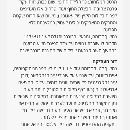
הרסס המלוחות: נר הלילה החופי, שום גבוה, חוח עקוד,
פרגה צהובה, חבצלת החוף ועוד. פרחים אלו מעדיפים
לפרוח בלילות הקיץ (יולי-אוגוסט), משום שאז הרוח שקטה
והחרקים המאביקים יכולים לעסוק במלאכתם ללא
הפרעה.
נמשיך דרומה, ומראש הכורכר יתגלה לעינינו אי קטן.
מדרום לו שוכבת נטוייה על צדה ספינת משא טבועה.
בהמשך השביל נראה שרידים של מחצבת כורכר ישנה.
דור העתיקה
נמשיך לטייל דרומה עוד 1-1.5 ק"מ בין מפרצונים קסומים,
איים ודיונות, עד שנגיע אל שרידי עיר הנמל דאר (דור) –
עיר נמל כנענית-פלישתית-יוונית-רומית. על פי ממצאים
ארכאולוגיים (ראו רצף תקופות היסטורי) הייתה העיר
מיושבת בתקופה הכנענית המאוחרת, בתקופה הישראלית
ומן התקופה ההלניסטית ועד לערבית. יהושוע הביס את
מלך דור, אך לא כבש את העיר. העיר נכבשה בידי דוד
ואחר כך היתה מושב לאחד מנציבי שלמה.
בתקופה ההלניסטית נכבשה בידי אלכסנדר ינאי. אחרי