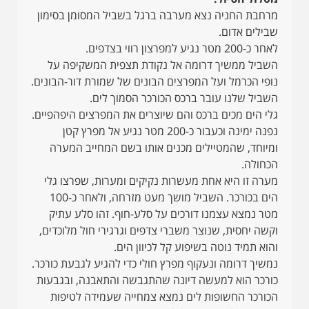
מרחבת החניה נצא מערבה ברגל בשביל המסומן בסימון
שבילים אדום.
לאחר כ-200 מטר נגיע למפרצון רווי בצדפים.
השביל ממשיך דרומה אל נקודת תצפית המשקיפה על
נופי הכרמל ועל המפרצים הבונים של שמורת דור-הבונים.
השביל שלנו עובר ברכס הכורכר הסמוך לים.
גלי הים מכים ברכס והם שיוצרים את המפרצים היפהפיים.
נפנה ימינה וכעבור כ-200 מטר נגיע אל מפרץ קטן
ומיוחד, שהמטיילים מכנים אותו בשם המחייב המערה
הכחולה.
מערה זו היא אחת מעשרות נקיקים ומערות, שפרצו גלי
הים בכורכר. השביל מושך מעט מזרחה, ולאחר כ-100
מטר נמצא עצמנו דורכים על סלע-חוף. זהו סלע עתיק
וקשה יחסית, שנוצר משברי צדפים וגרגירי חול מלוכדים,
והוא תמיד נוטה בשיפוע קל לכיוון הים.
נמשיך דרומה ונעקוף מפרץ חולי כדי להגיע לגבעת כורכר.
כורכר הוא למעשה דיונה שהתגבשה והתאבנה, ובגבעות
הכורכר החשופות לים נמצא צמחייה שעמידה לטיפות