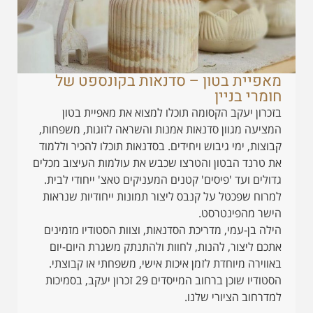
מאפיית בטון – סדנאות בקונספט של
חומרי בניין
בזכרון יעקב הקסומה תוכלו למצוא את מאפיית בטון
המציעה מגוון סדנאות אמנות והשראה לזוגות, משפחות,
קבוצות, ימי גיבוש ויחידים. בסדנאות תוכלו להכיר וללמוד
את טרנד הבטון והטרצו שכבש את עולמות העיצוב מכלים
גדולים ועד 'פיסים' קטנים המעניקים טאצ' ייחודי לבית.
למרוח שפכטל על קנבס ליצור תמונות ייחודיות שנראות
הישר מהפינטרסט.
הילה בן-עמי, מדריכת הסדנאות, וצוות הסטודיו מזמינים
אתכם ליצור, להנות, לחוות ולהתנתק משגרת היום-יום
באווירה מיוחדת לזמן איכות אישי, משפחתי או קבוצתי.
הסטודיו שוכן ברחוב המייסדים 29 זכרון יעקב, בסמיכות
למדרחוב הציורי שלנו.