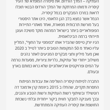
העתיקה – המלך הורדוס. את סיפורה המופלא של העיר
קיסריה ודמותו המרתקת של המלך הורדוס הבנאי תוכלו
לראות במרכז המבקרים בנמל קיסריה.
הנמל אשר נמצא בלב הגן הלאומי, הינו אתר היסטורי
בעל מורשת תרבותית מפוארת, ואחד מאתרי התיירות
הפופולאריים ביותר בישראל המהווה מוקד משיכה ועוגן
תיירותי ברמה הבינלאומית.
הניו יורק טיימס שהגדיר אותו “כפומפי על החוף”, המליץ
עליו כאחד מ 50 המקומות הטובים ביותר לטייל ב 2020
ואכן מעל מיליון וחצי מבקרים המגיעים לאתר נהנים
משילוב ייחודי של עתיקות, גלריות ציוריות, מסעדות גורמה
על המים ופרויקטים ארכיאולוגיים שלא נראו כמותם בארץ
ובעולם.
החברה לפיתוח קיסריה השלימה את עבודות הפיתוח
החסרות תקדים, שהחלו ב 2015 ביוזמת קרן אדמונד דה
רוטשילד ובשיתוף רשות העתיקות ורשות הטבע והגנים,
ובכך מעניקה למבקר חווית ביקור ייחודית ובלתי נשכחת
החושפת את קיסריה העתיקה והמתחדשת.