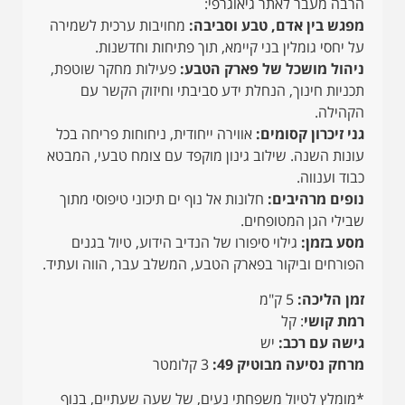
הרבה מעבר לאתר גיאוגרפי:
מפגש בין אדם, טבע וסביבה:
מחויבות ערכית לשמירה
על יחסי גומלין בני קיימא, תוך פתיחות וחדשנות.
ניהול מושכל של פארק הטבע:
פעילות מחקר שוטפת,
תכניות חינוך, הנחלת ידע סביבתי וחיזוק הקשר עם
הקהילה.
גני זיכרון קסומים:
אווירה ייחודית, ניחוחות פריחה בכל
עונות השנה. שילוב גינון מוקפד עם צומח טבעי, המבטא
כבוד וענווה.
נופים מרהיבים:
חלונות אל נוף ים תיכוני טיפוסי מתוך
שבילי הגן המטופחים.
מסע בזמן:
גילוי סיפורו של הנדיב הידוע, טיול בגנים
הפורחים וביקור בפארק הטבע, המשלב עבר, הווה ועתיד.
זמן הליכה:
5 ק"מ
רמת קושי
: קל
גישה עם רכב:
יש
מרחק נסיעה מבוטיק 49:
3 קלומטר
*מומלץ לטיול משפחתי נעים, של שעה שעתיים, בנוף