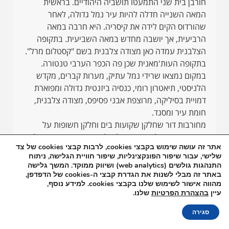
חורבן בית שני התמעטו תושביה היהודיים. בראשית
המאה השנייה חדלה להיות עיר נמל גדולה, לאחר
שהורדוס הקים לידה את קיסריה. היא חרבה במאה
הרביעית, אך יושבה מחדש במאה השביעית. בתקופה
הצלבנית עמדה כאן מצודה צלבנית בשם "קסטלום מרל".
בתקופה העות'מאנית שכן פה הכפר הערבי טנטורה.
במקום נמצאו שרידי נמל עתיק, מערות קברים, מקדש
הלניסטי, תיאטרון רומי, כנסיה ביזנטית גדולה ומפוארת
דמויית בסיליקה, מרוצפת אבני פסיפס, מצודה צלבנית,
חומת עיר ומסגד.
מחורבות דור שחלקן שקועות בים וחלקן חשופות על
החוף, נעבור אל מפרץ החול של חוף הרחצה וממנו אל
אתר זה עושה שימוש בקבצי cookies, לרבות קבצי cookies של צד
מגרש החניה – אל מוזיאון המזגגה. בכניסה לחניה, ישנו
שלישי, עבור שיפור הפונקצינליות, שיפור חוויית הגלישה, ניתוח
בית ענק וישן בעל חזית גמלון משולשת, ובו מוזיאון
התנהגות גולשים (web analytics) ושיווק ממוקד. המשך גלישה
לעתיקות שהוצאו מהים. את הבניין הקים הברון אדמונד
באתר זה מבלי לשנות את הגדרת קבצי ה-cookies של הדפדפן,
מהווה אישור לשימוש שלנו בקבצי cookies. למידע נוסף,
דה רוטשילד בשנת 1891 כבית חרושת לבקבוקים
עיין
בהצהרת הפרטיות
שלנו.
שהתכוון לייצר לצרכי היקב שלו בזכרון יעקב הסמוכה.
מנהל הפרוייקט היה אז כימאי צעיר – מאיר דיזנגוף. העסק
הזמינו עכשיו
סגירה
נכשל ודיזינגוף היה בסופו של דבר לראש העיר הראשון