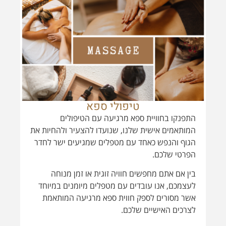
טיפולי ספא
התפנקו בחוויית ספא מרגיעה עם הטיפולים
המותאמים אישית שלנו, שנועדו להצעיר ולהחיות את
הגוף והנפש כאחד עם מטפלים שמגיעים ישר לחדר
הפרטי שלכם.
בין אם אתם מחפשים חוויה זוגית או זמן מנוחה
לעצמכם, אנו עובדים עם מטפלים מיומנים במיוחד
אשר מסורים לספק חווית ספא מרגיעה המותאמת
לצרכים האישיים שלכם.
תפריט טיפולים נרחב: גלו מגוון רחב של טיפולים
שיתאימו להעדפותיכם: עיסוי קלאסי, רפלקסולוגיה,
עיסוי באבנים חמות ועוד.
עיסוי זוגי עד לחדר הפרטי שלכם ב680 ש"ח
בלבד !
עיסוי יחיד עד לחדר הפרטי שלכם ב350 ש"ח
בלבד!
בשישי ערב ובשבת המחיר עשוי להשתנות.