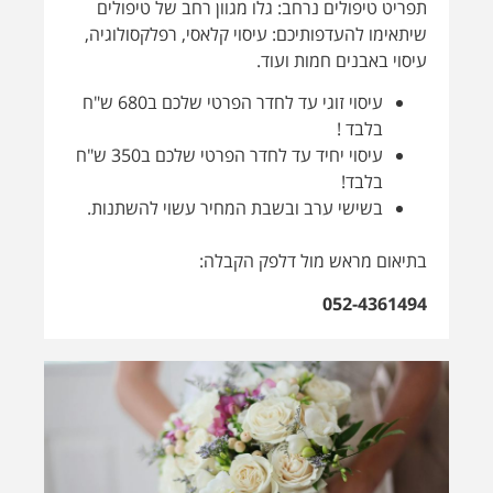
בתיאום מראש מול דלפק הקבלה:
052-4361494
חבילת כלה
חבילת כלה הכוללת כל מה שצריך ליום
ההתארגנות!
אישור כניסת ספקים, כיסא בר, מראת גוף ניידת,