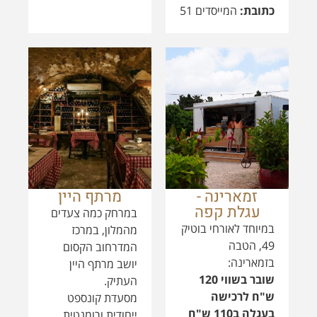
זמארינה -
מרתף היין
עגלת קפה
במרחק כמה צעדים
במיוחד לאורחי בוטיק
מהמלון, במרכז
49, הטבה
המדרחוב הקסום
בזמארינה:
יושב מרתף היין
שובר בשווי 120
העתיק.
ש"ח לרכישה
מסעדת קונספט
בעגלה ב110 ש"ח
ייחודית ורומנטית
בלבד!
הפועלת כבר 33
שנה. המסעדה
זמארינה עגלת הקפה
שוכנת במבנה
בגבעת זמארין, בנוף
היסטורי בן כ-170
הכי יפה ופסטורלי
שנה, אשר שימש
בזכרון יעקב.
בתקופה העות'מאנית
בשיתוף עם מאפיית
כבית מעצר. המקום
הנדלר. קפה מעולה,
הוקם על ידי עמוס