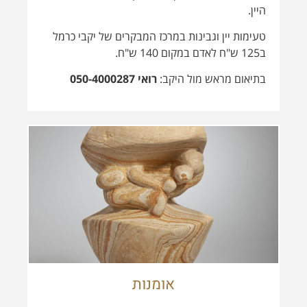
אומנות
כל האומנות המוצגת במתחם, בחדרים וברחבי
המתחם נוצרה ע"י אמנים מקומיים, שלכל אחד סגנון
ייחודי משלו.
בין פרטי האומנות תוכלו למצוא את
פסליה המופלאים וההקסומים של רונית טסלר עדן,
אמנית המפסלת בחומר, באבן ובברונזה. בעבודותיה
היא מביאה לידי ביטוי את הקשר העמוק שלה לגוף
האדם, חיבור ליציבה נכונה, חיבור לשמחת חיים,
למודעות גוף נפש ובמיוחד לאשה בה היא רואה סמל