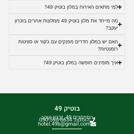
איך מזמינים חופשה במלון בוטיק 49?
בוטיק 49
המייסדים 49, זכרון יעקב
הזמנות: 050-598-6634
hotel.49b@gmail.com
הצהרת נגישות
מפת אתר – מלון בוטיק 49 זכרון יעקב
תקנון, תנאי שימוש ומדיניות פרטיות
שינוי/ביטול הזמנה קיימת
הזמינו עכשיו