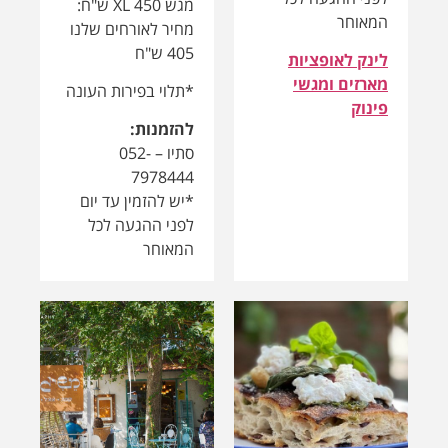
*יש להזמין עד יום
לפני ההגעה לכל
המאוחר
בית קפה לומא
משיגנע - קפה,
- 10% הנחה על
אוכל, בריזה
כל התפריט
תפריט בוקר ותפריט
10% הנחה על כל
ערב בדגש על טריות
התפריט לאורחים
ושירות. פתוח
שלנו בבית קפה
בשבת.