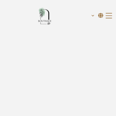
המחיר המשתלם ביותר בהזמנה
באתר
בואו להציץ בחדרים שלנו
ברוכים\ות הבאים\ות לבוטיק 49!
הכנסו לממלכה של קסם היסטורי עשיר המתמזג עם נוחות