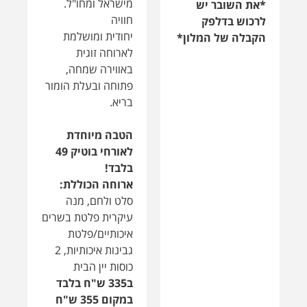
לאורחי בוטיק 49
בלבד!
ארוחה הכוללת:
סלט ולחם, מנה
עיקרית פלטת בשרים
איכותיים/פלטת
גבינות איכותיות, 2
כוסות יין הבית
ב335 ש"ח בלבד
במקום 355 ש"ח
*למימוש ההטבה
יש לרכוש שובר
בדלפק הקבלה של
המלון*