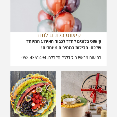
בתיאום מראש מול דלפק הקבלה: 052-4361494
באשר -
10% הנחה על
מארזים ומגשי
מגש פירות
פינוק - משלוח
"בריא לי בר"
חינם
10% הנחה לאורחים
משלוח חינם של
שלנו על מגש פירות
פלטת גבינות של
העונה צבעוני ומפנק
המעדנייה היוקרתית
של "בריא לי בר".
"באשר" זכרון יעקב