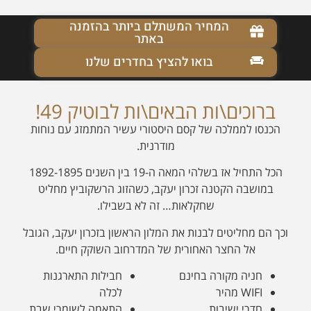
מודרנית.
הכל התחיל אז בשלהי המאה ה-19 בין השנים 1892-1895
במושבה הקטנה זכרון יעקב, כשהזוג הרשקוביץ מחליט
שחקלאות… זה לא בשבילו.
וכך הם מחליטים לבנות את המלון הראשון בזכרון יעקב, הגובל
אל החצר האחורית של המדרחוב השוקק חיים.
חניה מקורה בחינם
חבילות התארגנות
WIFI מהיר
לכלה
חדרי ישיבות
התאמה לשומרי שבת
חדרים ללא עישון
הטבות בלעדיות
חבילות OFF-SITE
בעסקים מקומיים
לקבוצות וארגונים
מיקום מעולה בלב
טיפולי ספא בחדר
המושבה
קרא/י עוד