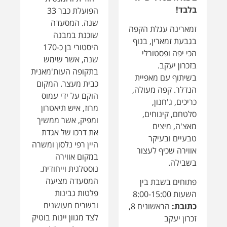
כריכים, ג'חנון,
מרוז, איש תיאטרון
סלטחם, קינוחים,
ומפיק, אשר ממשיך
מאצ'ה, מיצים
את דרכו של אגדת
טבעיים ובעיקר
היין רפי נלסון ומשרה
אווירה שכיף לעצור
במקום אווירה
בשבילה.
נוסטלגית וייחודית.
המסעדה מציעה
פתוחים בשבת בין
פלטות גבינות
השעות 8:00-15:00
ובשרים מעושנים
כתובת:
הראשונים 8,
לצד מגוון יינות בוטיק
זכרון יעקב
מישראל ומחו"ל.
*את השובר יש
חוויה
לרכוש בדלפק
יחודית ומושלמת
הקבלה של המלון*
לארוחה זוגית
באווירה שמחה,
פתוחה ובעלת הומור
בריא.
הטבה מיוחדת