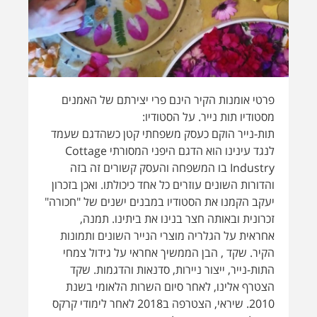
לנגד עינינו הוא הדגם
היפני המסורתי Cottage
Industry בו המשפחה והעסק קשורים זה בזה
והדורות השונים עוזרים כל אחד כיכולתו. ואכן בזכרון
יעקב הקמנו את הסטודיו במבנים ישנים של "חכורה"
זכרונית ובאותה חצר בנינו את ביתינו. תמנה,
אחראית על הגלריה מוצרי הנייר השונים ותמונות
הקיר. שקד , הבן הממשיך אחראי על גידול צמחי
התות-נייר, ייצור ניירות, סדנאות והדגמות. שקד
הצטרף אלינו, לאחר סיום השרות הלאומי בשנת
2010. שיראי, הצטרפה ב2018 לאחר לימודי קרקס
ומחול וכיום אחראית על הכנת הנייר, פיתוח ועיצוב
מוצרים וסדנאות מיוחדות.
קישור לאתר
שאלות ותשובות