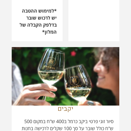
יקבים
סיור זוגי פרטי ביקב כרמל ב400 ש"ח במקום 500
ש"ח כולל שובר על סך 100 שקלים לרכישה בחנות
היין.
טעימות יין וגבינות במרכז המבקרים של יקבי כרמל
ב125 ש"ח לאדם במקום 140 ש"ח.
בתיאום מראש מול היקב:
רואי 050-4000287