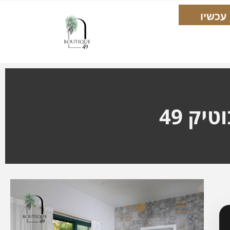
יק 49